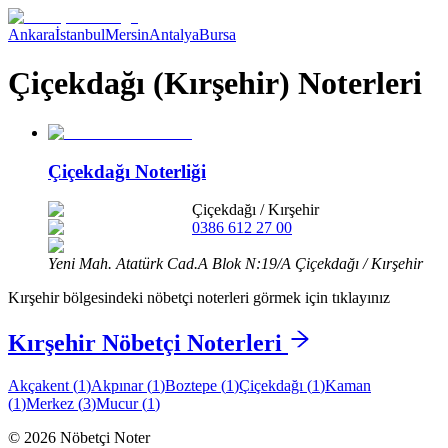
Ankara
İstanbul
Mersin
Antalya
Bursa
Çiçekdağı (Kırşehir) Noterleri
Çiçekdağı Noterliği
Çiçekdağı
/
Kırşehir
0386 612 27 00
Yeni Mah. Atatürk Cad.A Blok N:19/A Çiçekdağı / Kırşehir
Kırşehir
bölgesindeki nöbetçi noterleri görmek için tıklayınız
Kırşehir
Nöbetçi Noterleri
Akçakent
(
1
)
Akpınar
(
1
)
Boztepe
(
1
)
Çiçekdağı
(
1
)
Kaman
(
1
)
Merkez
(
3
)
Mucur
(
1
)
©
2026
Nöbetçi Noter