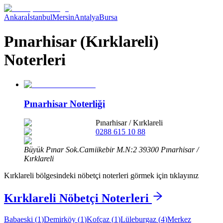
Ankara
İstanbul
Mersin
Antalya
Bursa
Pınarhisar (Kırklareli)
Noterleri
Pınarhisar Noterliği
Pınarhisar
/
Kırklareli
0288 615 10 88
Büyük Pınar Sok.Camiikebir M.N:2 39300 Pınarhisar /
Kırklareli
Kırklareli
bölgesindeki nöbetçi noterleri görmek için tıklayınız
Kırklareli
Nöbetçi Noterleri
Babaeski
(
1
)
Demirköy
(
1
)
Kofçaz
(
1
)
Lüleburgaz
(
4
)
Merkez