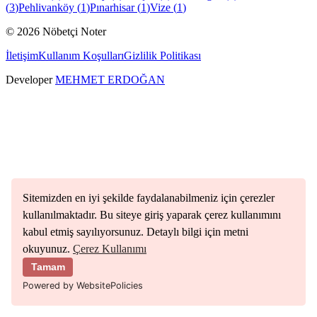
(
3
)
Pehlivanköy
(
1
)
Pınarhisar
(
1
)
Vize
(
1
)
©
2026
Nöbetçi Noter
İletişim
Kullanım Koşulları
Gizlilik Politikası
Developer
MEHMET ERDOĞAN
Sitemizden en iyi şekilde faydalanabilmeniz için çerezler
kullanılmaktadır. Bu siteye giriş yaparak çerez kullanımını
kabul etmiş sayılıyorsunuz. Detaylı bilgi için metni
okuyunuz.
Çerez Kullanımı
Tamam
Powered by WebsitePolicies