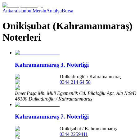
Ankara
İstanbul
Mersin
Antalya
Bursa
Onikişubat (Kahramanmaraş)
Noterleri
Kahramanmaraş 3. Noterliği
Dulkadiroğlu
/
Kahramanmaraş
0344 214 64 58
İsmet Paşa Mh. Milli Egemenlik Cd. Bilaloğlu Apt. Altı N:9/D
46100 Dulkadiroğlu / Kahramanmaraş
Kahramanmaraş 7. Noterliği
Onikişubat
/
Kahramanmaraş
0344 2259411