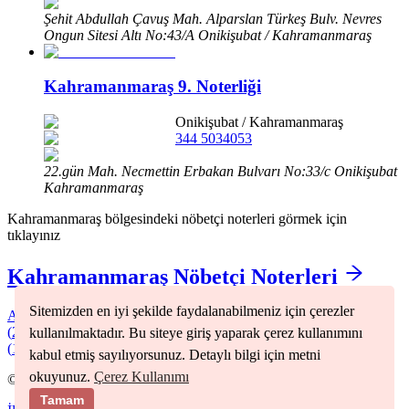
Şehit Abdullah Çavuş Mah. Alparslan Türkeş Bulv. Nevres
Ongun Sitesi Altı No:43/A Onikişubat / Kahramanmaraş
Kahramanmaraş 9. Noterliği
Onikişubat
/
Kahramanmaraş
344 5034053
22.gün Mah. Necmettin Erbakan Bulvarı No:33/c Onikişubat
Kahramanmaraş
Kahramanmaraş
bölgesindeki nöbetçi noterleri görmek için
tıklayınız
Kahramanmaraş
Nöbetçi Noterleri
Sitemizden en iyi şekilde faydalanabilmeniz için çerezler
Afşin
(
1
)
Andırın
(
1
)
Çağlayancerit
(
1
)
Dulkadiroğlu
(
6
)
Elbistan
(
2
)
Göksun
(
2
)
Merkez
(
6
)
Nurhak
(
1
)
Onikişubat
(
3
)
Pazarcık
kullanılmaktadır. Bu siteye giriş yaparak çerez kullanımını
(
1
)
Türkoğlu
(
2
)
kabul etmiş sayılıyorsunuz. Detaylı bilgi için metni
okuyunuz.
Çerez Kullanımı
©
2026
Nöbetçi Noter
Tamam