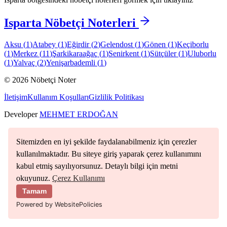
Isparta
Nöbetçi Noterleri
Aksu
(
1
)
Atabey
(
1
)
Eğirdir
(
2
)
Gelendost
(
1
)
Gönen
(
1
)
Keçiborlu
(
1
)
Merkez
(
11
)
Şarkikaraağaç
(
1
)
Senirkent
(
1
)
Sütçüler
(
1
)
Uluborlu
(
1
)
Yalvaç
(
2
)
Yenişarbademli
(
1
)
©
2026
Nöbetçi Noter
İletişim
Kullanım Koşulları
Gizlilik Politikası
Developer
MEHMET ERDOĞAN
Sitemizden en iyi şekilde faydalanabilmeniz için çerezler
kullanılmaktadır. Bu siteye giriş yaparak çerez kullanımını
kabul etmiş sayılıyorsunuz. Detaylı bilgi için metni
okuyunuz.
Çerez Kullanımı
Tamam
Powered by WebsitePolicies