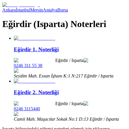
Ankara
İstanbul
Mersin
Antalya
Bursa
Eğirdir (Isparta) Noterleri
Eğirdir 1. Noterliği
Eğirdir
/
Isparta
0246 311 55 38
Seydim Mah. Essan İşhanı K:1 N:217 Eğirdir / Isparta
Eğirdir 2. Noterliği
Eğirdir
/
Isparta
0246 3115440
Camii Mah. Maşacılar Sokak No:1 D:13 Eğirdir / Isparta
Isparta
bölgesindeki nöbetçi noterleri görmek için tıklayınız