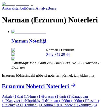
Ankara
İstanbul
Mersin
Antalya
Bursa
Narman (Erzurum) Noterleri
Narman Noterliği
Narman
/
Erzurum
0442 741 20 44
Camiisağır Mah. Salih Zeki Dilek Cad. No: 3 B Narman /
Erzurum
Erzurum
bölgesindeki nöbetçi noterleri görmek için tıklayınız
Erzurum
Nöbetçi Noterleri
Aşkale
(
1
)
Çat
(
1
)
Hınıs
(
1
)
Horasan
(
1
)
İspir
(
1
)
Karaçoban
(
1
)
Karayazı
(
1
)
Köprüköy
(
1
)
Narman
(
1
)
Oltu
(
1
)
Olur
(
1
)
Pasinler
(
1
)
Şenkaya
(
1
)
Tekman
(
1
)
Tortum
(
1
)
Uzundere
(
1
)
Yakutiye
(
6
)