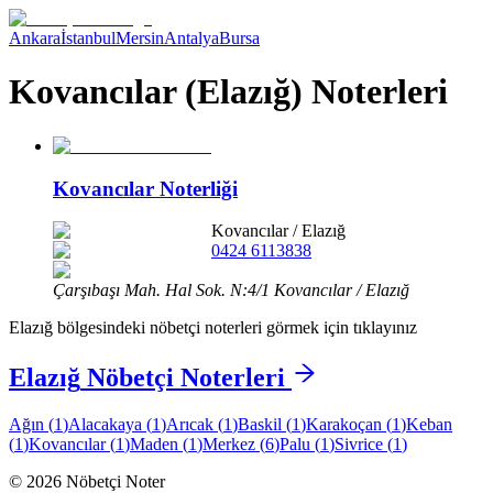
Ankara
İstanbul
Mersin
Antalya
Bursa
Kovancılar (Elazığ) Noterleri
Kovancılar Noterliği
Kovancılar
/
Elazığ
0424 6113838
Çarşıbaşı Mah. Hal Sok. N:4/1 Kovancılar / Elazığ
Elazığ
bölgesindeki nöbetçi noterleri görmek için tıklayınız
Elazığ
Nöbetçi Noterleri
Ağın
(
1
)
Alacakaya
(
1
)
Arıcak
(
1
)
Baskil
(
1
)
Karakoçan
(
1
)
Keban
(
1
)
Kovancılar
(
1
)
Maden
(
1
)
Merkez
(
6
)
Palu
(
1
)
Sivrice
(
1
)
©
2026
Nöbetçi Noter