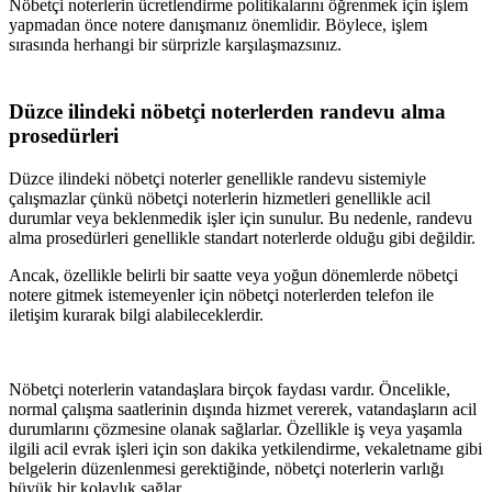
Nöbetçi noterlerin ücretlendirme politikalarını öğrenmek için işlem
yapmadan önce notere danışmanız önemlidir. Böylece, işlem
sırasında herhangi bir sürprizle karşılaşmazsınız.
Düzce
ilindeki nöbetçi noterlerden randevu alma
prosedürleri
Düzce
ilindeki nöbetçi noterler genellikle randevu sistemiyle
çalışmazlar çünkü nöbetçi noterlerin hizmetleri genellikle acil
durumlar veya beklenmedik işler için sunulur. Bu nedenle, randevu
alma prosedürleri genellikle standart noterlerde olduğu gibi değildir.
Ancak, özellikle belirli bir saatte veya yoğun dönemlerde nöbetçi
notere gitmek istemeyenler için nöbetçi noterlerden telefon ile
iletişim kurarak bilgi alabileceklerdir.
Nöbetçi noterlerin vatandaşlara birçok faydası vardır. Öncelikle,
normal çalışma saatlerinin dışında hizmet vererek, vatandaşların acil
durumlarını çözmesine olanak sağlarlar. Özellikle iş veya yaşamla
ilgili acil evrak işleri için son dakika yetkilendirme, vekaletname gibi
belgelerin düzenlenmesi gerektiğinde, nöbetçi noterlerin varlığı
büyük bir kolaylık sağlar.