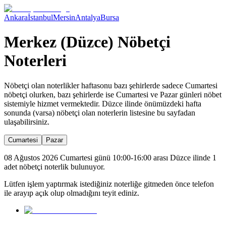
Ankara
İstanbul
Mersin
Antalya
Bursa
Merkez (Düzce) Nöbetçi
Noterleri
Nöbetçi olan noterlikler haftasonu bazı şehirlerde sadece Cumartesi
nöbetçi olurken, bazı şehirlerde ise Cumartesi ve Pazar günleri nöbet
sistemiyle hizmet vermektedir.
Düzce
ilinde önümüzdeki hafta
sonunda (varsa) nöbetçi olan noterlerin listesine bu sayfadan
ulaşabilirsiniz.
Cumartesi
Pazar
08 Ağustos 2026 Cumartesi günü 10:00-16:00 arası Düzce ilinde 1
adet nöbetçi noterlik bulunuyor.
Lütfen işlem yaptırmak istediğiniz noterliğe gitmeden önce telefon
ile arayıp açık olup olmadığını teyit ediniz.