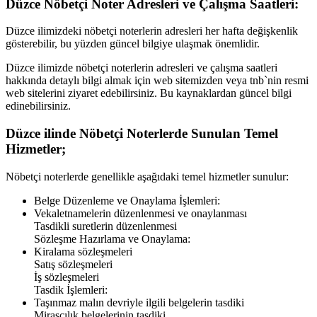
Düzce
Nöbetçi Noter Adresleri ve Çalışma Saatleri:
Düzce
ilimizdeki nöbetçi noterlerin adresleri her hafta değişkenlik
gösterebilir, bu yüzden güncel bilgiye ulaşmak önemlidir.
Düzce
ilimizde nöbetçi noterlerin adresleri ve çalışma saatleri
hakkında detaylı bilgi almak için web sitemizden veya tnb`nin resmi
web sitelerini ziyaret edebilirsiniz. Bu kaynaklardan güncel bilgi
edinebilirsiniz.
Düzce
ilinde Nöbetçi Noterlerde Sunulan Temel
Hizmetler;
Nöbetçi noterlerde genellikle aşağıdaki temel hizmetler sunulur:
Belge Düzenleme ve Onaylama İşlemleri:
Vekaletnamelerin düzenlenmesi ve onaylanması
Tasdikli suretlerin düzenlenmesi
Sözleşme Hazırlama ve Onaylama:
Kiralama sözleşmeleri
Satış sözleşmeleri
İş sözleşmeleri
Tasdik İşlemleri:
Taşınmaz malın devriyle ilgili belgelerin tasdiki
Mirasçılık belgelerinin tasdiki