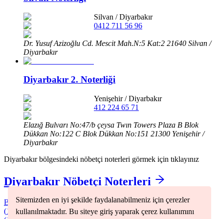
Silvan
/
Diyarbakır
0412 711 56 96
Dr. Yusuf Azizoğlu Cd. Mescit Mah.N:5 Kat:2 21640 Silvan /
Diyarbakır
Diyarbakır 2. Noterliği
Yenişehir
/
Diyarbakır
412 224 65 71
Elazığ Bulvarı No:47/b çeysa Twın Towers Plaza B Blok
Dükkan No:122 C Blok Dükkan No:151 21300 Yenişehir /
Diyarbakır
Diyarbakır
bölgesindeki nöbetçi noterleri görmek için tıklayınız
Diyarbakır
Nöbetçi Noterleri
Sitemizden en iyi şekilde faydalanabilmeniz için çerezler
Bağlar
(
3
)
Bismil
(
1
)
Çermik
(
1
)
Çınar
(
1
)
Çüngüş
(
1
)
Dicle
(
1
)
Eğil
(
1
)
Ergani
(
1
)
Hani
(
1
)
Hazro
(
1
)
Kayapınar
(
3
)
Kocaköy
(
1
)
Kulp
kullanılmaktadır. Bu siteye giriş yaparak çerez kullanımını