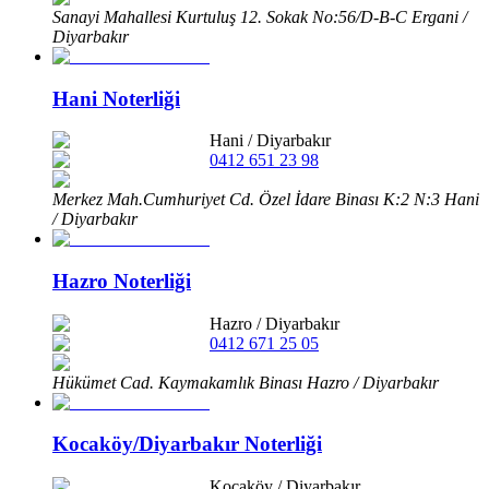
Sanayi Mahallesi Kurtuluş 12. Sokak No:56/D-B-C Ergani /
Diyarbakır
Hani Noterliği
Hani
/
Diyarbakır
0412 651 23 98
Merkez Mah.Cumhuriyet Cd. Özel İdare Binası K:2 N:3 Hani
/ Diyarbakır
Hazro Noterliği
Hazro
/
Diyarbakır
0412 671 25 05
Hükümet Cad. Kaymakamlık Binası Hazro / Diyarbakır
Kocaköy/Diyarbakır Noterliği
Kocaköy
/
Diyarbakır