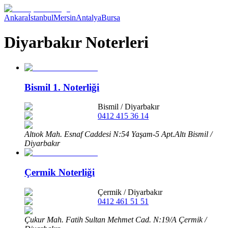
Ankara
İstanbul
Mersin
Antalya
Bursa
Diyarbakır Noterleri
Bismil 1. Noterliği
Bismil
/
Diyarbakır
0412 415 36 14
Altıok Mah. Esnaf Caddesi N:54 Yaşam-5 Apt.Altı Bismil /
Diyarbakır
Çermik Noterliği
Çermik
/
Diyarbakır
0412 461 51 51
Çukur Mah. Fatih Sultan Mehmet Cad. N:19/A Çermik /