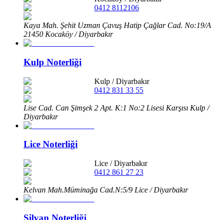
0412 8112106
Kaya Mah. Şehit Uzman Çavuş Hatip Çağlar Cad. No:19/A
21450 Kocaköy / Diyarbakır
Kulp Noterliği
Kulp
/
Diyarbakır
0412 831 33 55
Lise Cad. Can Şimşek 2 Apt. K:1 No:2 Lisesi Karşısı Kulp /
Diyarbakır
Lice Noterliği
Lice
/
Diyarbakır
0412 861 27 23
Kelvan Mah.Müminağa Cad.N:5/9 Lice / Diyarbakır
Silvan Noterliği