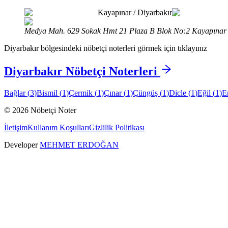
Kayapınar
/
Diyarbakır
Medya Mah. 629 Sokak Hmt 21 Plaza B Blok No:2 Kayapınar 
Diyarbakır
bölgesindeki nöbetçi noterleri görmek için tıklayınız
Diyarbakır
Nöbetçi Noterleri
Bağlar
(
3
)
Bismil
(
1
)
Çermik
(
1
)
Çınar
(
1
)
Çüngüş
(
1
)
Dicle
(
1
)
Eğil
(
1
)
E
©
2026
Nöbetçi Noter
İletişim
Kullanım Koşulları
Gizlilik Politikası
Developer
MEHMET ERDOĞAN