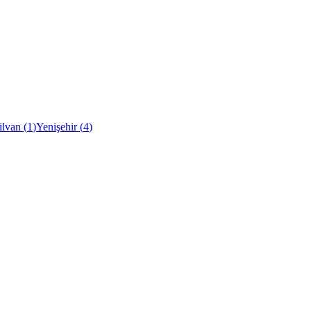
ilvan
(
1
)
Yenişehir
(
4
)