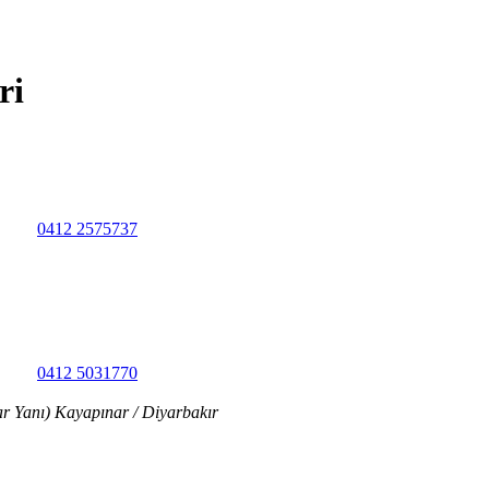
ri
0412 2575737
0412 5031770
r Yanı) Kayapınar / Diyarbakır