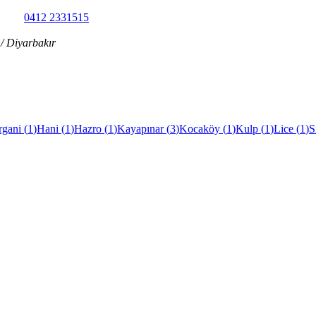
0412 2331515
/ Diyarbakır
rgani
(
1
)
Hani
(
1
)
Hazro
(
1
)
Kayapınar
(
3
)
Kocaköy
(
1
)
Kulp
(
1
)
Lice
(
1
)
S