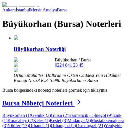
Ankara
İstanbul
Mersin
Antalya
Bursa
Büyükorhan (Bursa) Noterleri
Büyükorhan Noterliği
Büyükorhan
/
Bursa
0224 841 23 45
Orhan Mahallesi Dr.İbrahim Ökten Caddesi Yeni Hükümet
Konağı No:38 K:3 16990 Büyükorhan / Bursa
Bursa
bölgesindeki nöbetçi noterleri görmek için tıklayınız
Bursa
Nöbetçi Noterleri
Büyükorhan
(
1
)
Gemlik
(
3
)
Gürsu
(
2
)
Harmancık
(
1
)
İnegöl
(
9
)
İznik
(
1
)
Karacabey
(
2
)
Keles
(
1
)
Kestel
(
3
)
Mudanya
(
2
)
Mustafakemalpaşa
(
3
)
Nilüfer
(
13
)
Orhaneli
(
1
)
Orhangazi
(
2
)
Osmangazi
(
21
)
Yenişehir