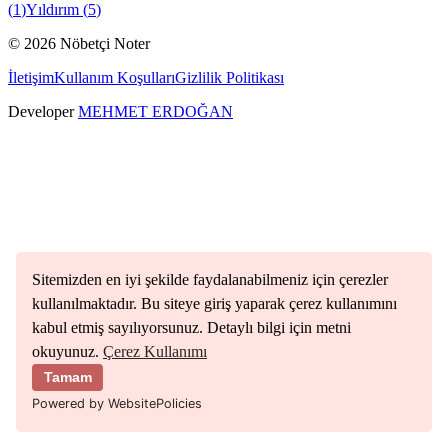
(
1
)
Yıldırım
(
5
)
©
2026
Nöbetçi Noter
İletişim
Kullanım Koşulları
Gizlilik Politikası
Developer
MEHMET ERDOĞAN
Sitemizden en iyi şekilde faydalanabilmeniz için çerezler
kullanılmaktadır. Bu siteye giriş yaparak çerez kullanımını
kabul etmiş sayılıyorsunuz. Detaylı bilgi için metni
okuyunuz.
Çerez Kullanımı
Tamam
Powered by WebsitePolicies