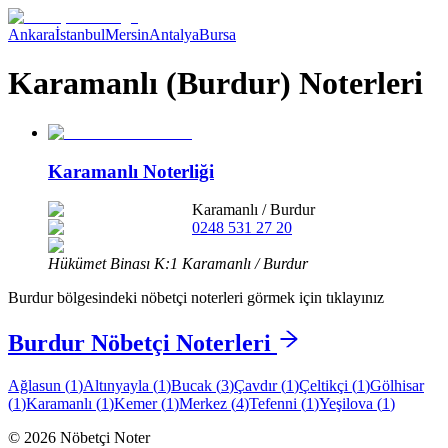
Ankara
İstanbul
Mersin
Antalya
Bursa
Karamanlı (Burdur) Noterleri
Karamanlı Noterliği
Karamanlı
/
Burdur
0248 531 27 20
Hükümet Binası K:1 Karamanlı / Burdur
Burdur
bölgesindeki nöbetçi noterleri görmek için tıklayınız
Burdur
Nöbetçi Noterleri
Ağlasun
(
1
)
Altınyayla
(
1
)
Bucak
(
3
)
Çavdır
(
1
)
Çeltikçi
(
1
)
Gölhisar
(
1
)
Karamanlı
(
1
)
Kemer
(
1
)
Merkez
(
4
)
Tefenni
(
1
)
Yeşilova
(
1
)
©
2026
Nöbetçi Noter