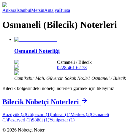
Ankara
İstanbul
Mersin
Antalya
Bursa
Osmaneli (Bilecik) Noterleri
Osmaneli Noterliği
Osmaneli
/
Bilecik
0228 461 62 78
Camikebir Mah. Güvercin Sokak No:3/1 Osmaneli / Bilecik
Bilecik
bölgesindeki nöbetçi noterleri görmek için tıklayınız
Bilecik
Nöbetçi Noterleri
Bozüyük
(
2
)
Gölpazarı
(
1
)
İnhisar
(
1
)
Merkez
(
2
)
Osmaneli
(
1
)
Pazaryeri
(
1
)
Söğüt
(
1
)
Yenipazar
(
1
)
©
2026
Nöbetçi Noter