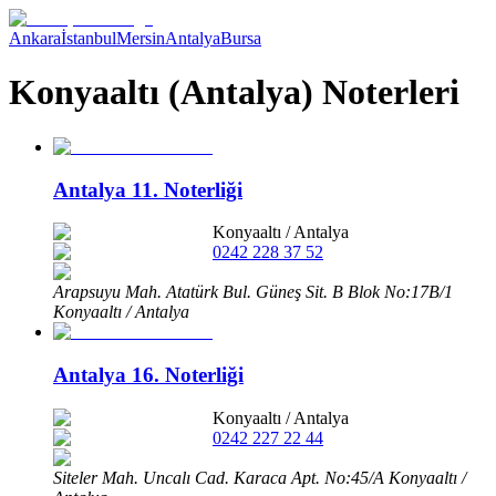
Ankara
İstanbul
Mersin
Antalya
Bursa
Konyaaltı (Antalya) Noterleri
Antalya 11. Noterliği
Konyaaltı
/
Antalya
0242 228 37 52
Arapsuyu Mah. Atatürk Bul. Güneş Sit. B Blok No:17B/1
Konyaaltı / Antalya
Antalya 16. Noterliği
Konyaaltı
/
Antalya
0242 227 22 44
Siteler Mah. Uncalı Cad. Karaca Apt. No:45/A Konyaaltı /