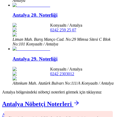
Antalya
Antalya 20. Noterliği
Konyaaltı
/
Antalya
0242 259 25 07
Liman Mah. Barış Manço Cad. No:29 Mimsa Sitesi C Blok
No:101 Konyaaltı / Antalya
Antalya 29. Noterliği
Konyaaltı
/
Antalya
0242 2303012
Altınkum Mah. Atatürk Bulvarı No:111/A Konyaaltı / Antalya
Antalya
bölgesindeki nöbetçi noterleri görmek için tıklayınız
Antalya
Nöbetçi Noterleri
Akseki
(
1
)
Aksu
(
1
)
Alanya
(
8
)
Demre
(
2
)
Döşemealtı
(
1
)
Elmalı