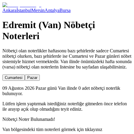
Ankara
İstanbul
Mersin
Antalya
Bursa
Edremit (Van) Nöbetçi
Noterleri
Nöbetçi olan noterlikler haftasonu bazı şehirlerde sadece Cumartesi
nöbetçi olurken, bazı şehirlerde ise Cumartesi ve Pazar günleri nöbet
sistemiyle hizmet vermektedir.
Van
ilinde önümüzdeki hafta sonunda
(varsa) nöbetçi olan noterlerin listesine bu sayfadan ulaşabilirsiniz.
Cumartesi
Pazar
09 Ağustos 2026 Pazar günü Van ilinde 0 adet nöbetçi noterlik
bulunuyor.
Lütfen işlem yaptırmak istediğiniz noterliğe gitmeden önce telefon
ile arayıp açık olup olmadığını teyit ediniz.
Nöbetçi Noter Bulunamadı!
Van
bölgesindeki tüm noterleri görmek için tıklayınız