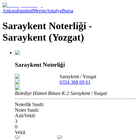
Ankara
İstanbul
Mersin
Antalya
Bursa
Saraykent Noterliği -
Saraykent (Yozgat)
Saraykent Noterliği
Saraykent
/
Yozgat
0354 368 69 61
Belediye Hizmet Binası K:2 Saraykent / Yozgat
Noterlik Sınıfı:
Noter Sınıfı:
Asil/Vekil:
3
0
Vekil