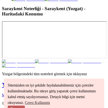
Saraykent Noterliği - Saraykent (Yozgat)
-
Haritadaki Konumu
Yozgat
bölgesindeki tüm noterleri görmek için tıklayınız
Yozgat
Noterleri
Sitemizden en iyi şekilde faydalanabilmeniz için çerezler
kullanılmaktadır. Bu siteye giriş yaparak çerez kullanımını
Merkez
(
1
)
kabul etmiş sayılıyorsunuz. Detaylı bilgi için metni
okuyunuz.
Çerez Kullanımı
©
2026
Nöbetçi Noter