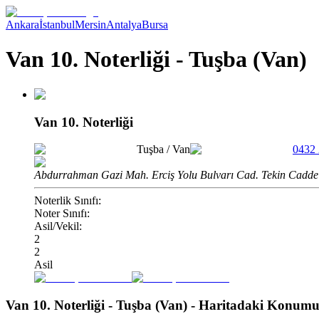
Ankara
İstanbul
Mersin
Antalya
Bursa
Van 10. Noterliği - Tuşba (Van)
Van 10. Noterliği
Tuşba
/
Van
0432
Abdurrahman Gazi Mah. Erciş Yolu Bulvarı Cad. Tekin Cadde 
Noterlik Sınıfı:
Noter Sınıfı:
Asil/Vekil:
2
2
Asil
Van 10. Noterliği - Tuşba (Van)
- Haritadaki Konum