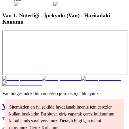
Van 1. Noterliği - İpekyolu (Van)
- Haritadaki
Konumu
Van
bölgesindeki tüm noterleri görmek için tıklayınız
Van
Noterleri
Sitemizden en iyi şekilde faydalanabilmeniz için çerezler
kullanılmaktadır. Bu siteye giriş yaparak çerez kullanımını
Tuşba
(
1
)
kabul etmiş sayılıyorsunuz. Detaylı bilgi için metni
okuyunuz.
Çerez Kullanımı
©
2026
Nöbetçi Noter