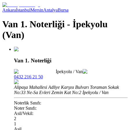
Ankara
İstanbul
Mersin
Antalya
Bursa
Van 1. Noterliği - İpekyolu
(Van)
Van 1. Noterliği
İpekyolu
/
Van
0432 216 21 50
Alipaşa Mahallesi Adliye Karşısı Bulvarı Toraman Sokak
No:33 Ne-Sa Evleri Zemin Kat No:2 İpekyolu / Van
Noterlik Sınıfı:
Noter Sınıfı:
Asil/Vekil:
2
1
Asil