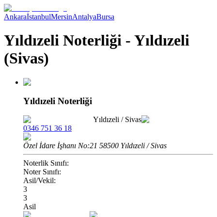
Ankara
İstanbul
Mersin
Antalya
Bursa
Yıldızeli Noterliği - Yıldızeli
(Sivas)
Yıldızeli Noterliği
Yıldızeli
/
Sivas
0346 751 36 18
Özel İdare İşhanı No:21 58500 Yıldızeli / Sivas
Noterlik Sınıfı:
Noter Sınıfı:
Asil/Vekil:
3
3
Asil