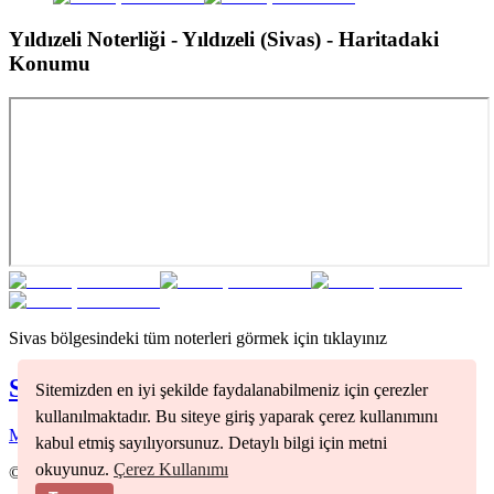
Yıldızeli Noterliği - Yıldızeli (Sivas)
- Haritadaki
Konumu
Sivas
bölgesindeki tüm noterleri görmek için tıklayınız
Sivas
Noterleri
Sitemizden en iyi şekilde faydalanabilmeniz için çerezler
kullanılmaktadır. Bu siteye giriş yaparak çerez kullanımını
Merkez
(
1
)
kabul etmiş sayılıyorsunuz. Detaylı bilgi için metni
okuyunuz.
Çerez Kullanımı
©
2026
Nöbetçi Noter