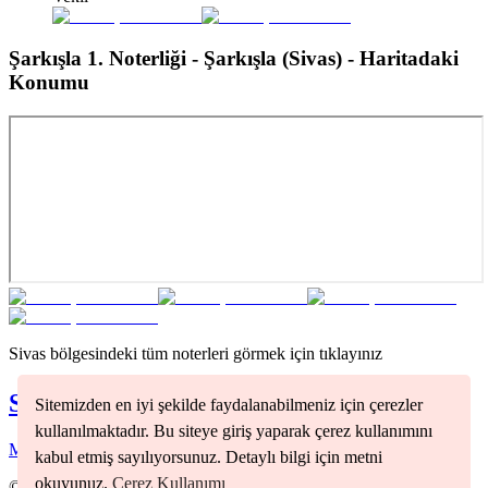
Şarkışla 1. Noterliği - Şarkışla (Sivas)
- Haritadaki
Konumu
Sivas
bölgesindeki tüm noterleri görmek için tıklayınız
Sivas
Noterleri
Sitemizden en iyi şekilde faydalanabilmeniz için çerezler
kullanılmaktadır. Bu siteye giriş yaparak çerez kullanımını
Merkez
(
1
)
kabul etmiş sayılıyorsunuz. Detaylı bilgi için metni
okuyunuz.
Çerez Kullanımı
©
2026
Nöbetçi Noter