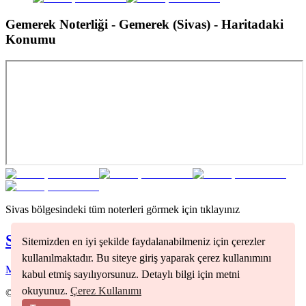
Gemerek Noterliği - Gemerek (Sivas)
- Haritadaki
Konumu
Sivas
bölgesindeki tüm noterleri görmek için tıklayınız
Sivas
Noterleri
Sitemizden en iyi şekilde faydalanabilmeniz için çerezler
kullanılmaktadır. Bu siteye giriş yaparak çerez kullanımını
Merkez
(
1
)
kabul etmiş sayılıyorsunuz. Detaylı bilgi için metni
okuyunuz.
Çerez Kullanımı
©
2026
Nöbetçi Noter