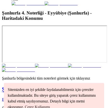
Şanlıurfa 4. Noterliği - Eyyübiye (Şanlıurfa)
-
Haritadaki Konumu
Şanlıurfa
bölgesindeki tüm noterleri görmek için tıklayınız
Şanlıurfa
Noterleri
Sitemizden en iyi şekilde faydalanabilmeniz için çerezler
kullanılmaktadır. Bu siteye giriş yaparak çerez kullanımını
Eyyübiye
(
1
)
kabul etmiş sayılıyorsunuz. Detaylı bilgi için metni
okuyunuz.
Çerez Kullanımı
©
2026
Nöbetçi Noter