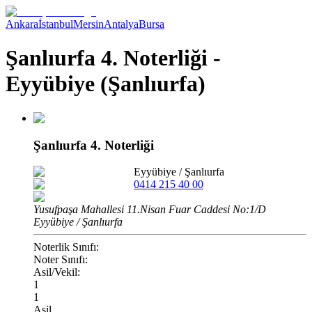
Ankara
İstanbul
Mersin
Antalya
Bursa
Şanlıurfa 4. Noterliği -
Eyyübiye (Şanlıurfa)
Şanlıurfa 4. Noterliği
Eyyübiye
/
Şanlıurfa
0414 215 40 00
Yusufpaşa Mahallesi 11.Nisan Fuar Caddesi No:1/D
Eyyübiye / Şanlıurfa
Noterlik Sınıfı:
Noter Sınıfı:
Asil/Vekil:
1
1
Asil