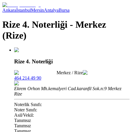
Ankara
İstanbul
Mersin
Antalya
Bursa
Rize 4. Noterliği - Merkez
(Rize)
Rize 4. Noterliği
Merkez
/
Rize
464 214 49 90
Ekrem Orhon Mh.kemalyeri Cad.karanfil Sok.n:9 Merkez
Rize
Noterlik Sınıfı:
Noter Sınıfı:
Asil/Vekil:
Tanımsız
Tanımsız
Tanımsız