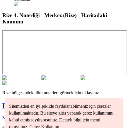
Rize 4. Noterliği - Merkez (Rize)
- Haritadaki
Konumu
Rize
bölgesindeki tüm noterleri görmek için tıklayınız
Rize
Noterleri
Sitemizden en iyi şekilde faydalanabilmeniz için çerezler
kullanılmaktadır. Bu siteye giriş yaparak çerez kullanımını
Merkez
(
2
)
kabul etmiş sayılıyorsunuz. Detaylı bilgi için metni
okuyunuz.
Çerez Kullanımı
©
2026
Nöbetçi Noter