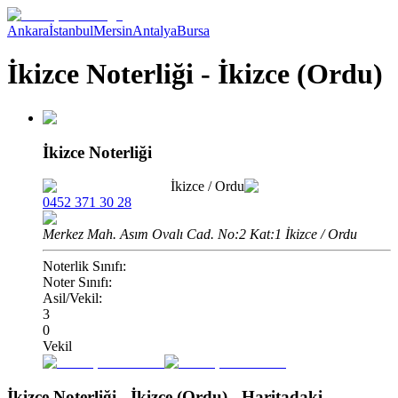
Ankara
İstanbul
Mersin
Antalya
Bursa
İkizce Noterliği - İkizce (Ordu)
İkizce Noterliği
İkizce
/
Ordu
0452 371 30 28
Merkez Mah. Asım Ovalı Cad. No:2 Kat:1 İkizce / Ordu
Noterlik Sınıfı:
Noter Sınıfı:
Asil/Vekil:
3
0
Vekil
İkizce Noterliği - İkizce (Ordu)
- Haritadaki