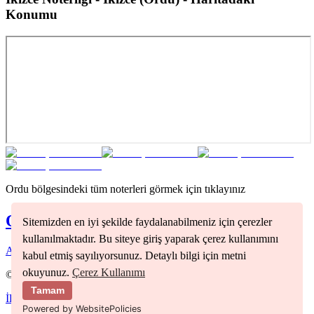
Konumu
Ordu
bölgesindeki tüm noterleri görmek için tıklayınız
Ordu
Noterleri
Sitemizden en iyi şekilde faydalanabilmeniz için çerezler
kullanılmaktadır. Bu siteye giriş yaparak çerez kullanımını
Altınordu
(
1
)
Fatsa
(
1
)
kabul etmiş sayılıyorsunuz. Detaylı bilgi için metni
okuyunuz.
Çerez Kullanımı
©
2026
Nöbetçi Noter
Tamam
İletişim
Kullanım Koşulları
Gizlilik Politikası
Powered by WebsitePolicies