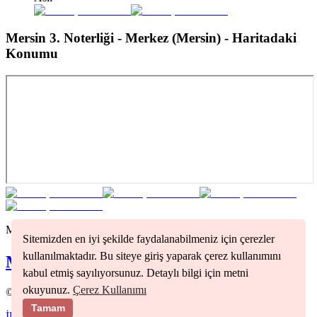
Mersin 3. Noterliği - Merkez (Mersin)
- Haritadaki
Konumu
Mersin
bölgesindeki tüm noterleri görmek için tıklayınız
Sitemizden en iyi şekilde faydalanabilmeniz için çerezler
kullanılmaktadır. Bu siteye giriş yaparak çerez kullanımını
Mersin
Noterleri
kabul etmiş sayılıyorsunuz. Detaylı bilgi için metni
okuyunuz.
Çerez Kullanımı
©
2026
Nöbetçi Noter
Tamam
İletişim
Kullanım Koşulları
Gizlilik Politikası