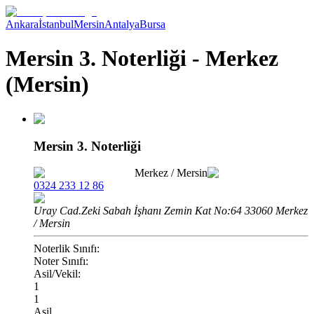
Ankara
İstanbul
Mersin
Antalya
Bursa
Mersin 3. Noterliği - Merkez
(Mersin)
Mersin 3. Noterliği
Merkez
/
Mersin
0324 233 12 86
Uray Cad.Zeki Sabah İşhanı Zemin Kat No:64 33060 Merkez
/ Mersin
Noterlik Sınıfı:
Noter Sınıfı:
Asil/Vekil:
1
1
Asil