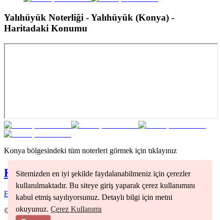
Yalıhüyük Noterliği - Yalıhüyük (Konya)
-
Haritadaki Konumu
Konya
bölgesindeki tüm noterleri görmek için tıklayınız
Konya
Noterleri
Sitemizden en iyi şekilde faydalanabilmeniz için çerezler
kullanılmaktadır. Bu siteye giriş yaparak çerez kullanımını
Ereğli
(
1
)
Selçuklu
(
3
)
kabul etmiş sayılıyorsunuz. Detaylı bilgi için metni
okuyunuz.
Çerez Kullanımı
©
2026
Nöbetçi Noter