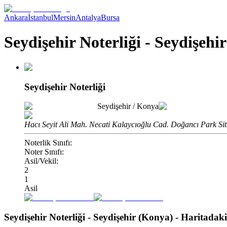
Ankara
İstanbul
Mersin
Antalya
Bursa
Seydişehir Noterliği - Seydişehi
Seydişehir Noterliği
Seydişehir
/
Konya
Hacı Seyit Ali Mah. Necati Kalaycıoğlu Cad. Doğancı Park Sit
Noterlik Sınıfı:
Noter Sınıfı:
Asil/Vekil:
2
1
Asil
Seydişehir Noterliği - Seydişehir (Konya)
- Haritada