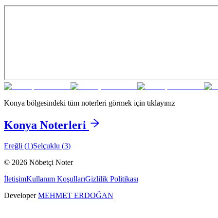
Konya
bölgesindeki tüm noterleri görmek için tıklayınız
Konya
Noterleri
Ereğli
(
1
)
Selçuklu
(
3
)
©
2026
Nöbetçi Noter
İletişim
Kullanım Koşulları
Gizlilik Politikası
Developer
MEHMET ERDOĞAN