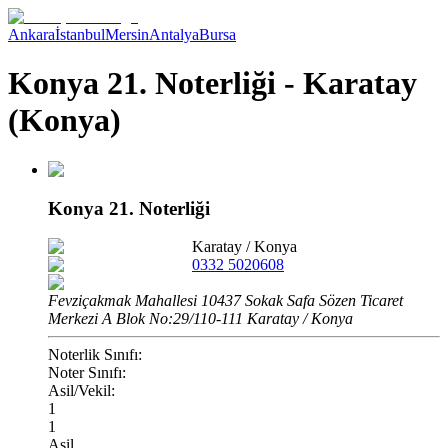
Ankara
İstanbul
Mersin
Antalya
Bursa
Konya 21. Noterliği - Karatay
(Konya)
Konya 21. Noterliği
Karatay
/
Konya
0332 5020608
Fevziçakmak Mahallesi 10437 Sokak Safa Sözen Ticaret
Merkezi A Blok No:29/110-111 Karatay / Konya
Noterlik Sınıfı:
Noter Sınıfı:
Asil/Vekil:
1
1
Asil