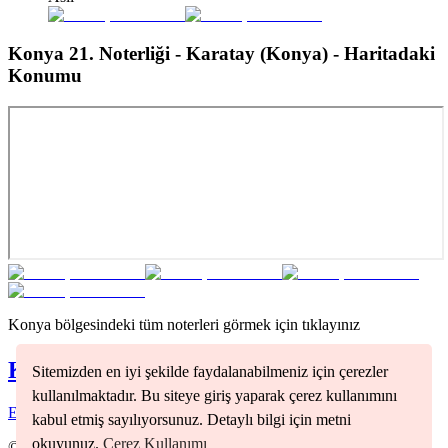
Konya 21. Noterliği - Karatay (Konya)
- Haritadaki
Konumu
Konya
bölgesindeki tüm noterleri görmek için tıklayınız
Konya
Noterleri
Sitemizden en iyi şekilde faydalanabilmeniz için çerezler
kullanılmaktadır. Bu siteye giriş yaparak çerez kullanımını
Ereğli
(
1
)
Selçuklu
(
3
)
kabul etmiş sayılıyorsunuz. Detaylı bilgi için metni
okuyunuz.
Çerez Kullanımı
©
2026
Nöbetçi Noter