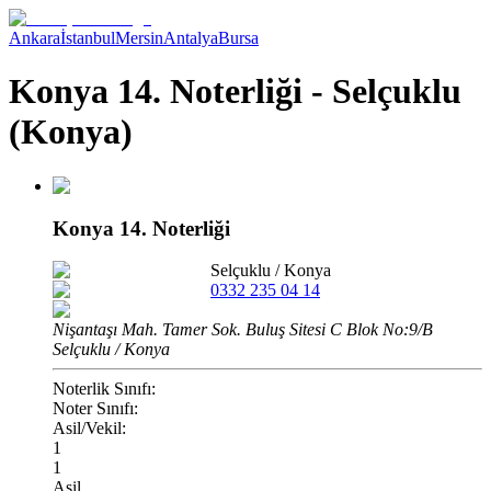
Ankara
İstanbul
Mersin
Antalya
Bursa
Konya 14. Noterliği - Selçuklu
(Konya)
Konya 14. Noterliği
Selçuklu
/
Konya
0332 235 04 14
Nişantaşı Mah. Tamer Sok. Buluş Sitesi C Blok No:9/B
Selçuklu / Konya
Noterlik Sınıfı:
Noter Sınıfı:
Asil/Vekil:
1
1
Asil