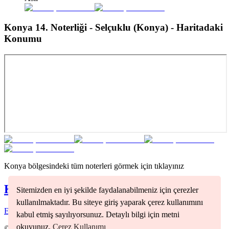
Konya 14. Noterliği - Selçuklu (Konya)
- Haritadaki
Konumu
Konya
bölgesindeki tüm noterleri görmek için tıklayınız
Konya
Noterleri
Sitemizden en iyi şekilde faydalanabilmeniz için çerezler
kullanılmaktadır. Bu siteye giriş yaparak çerez kullanımını
Ereğli
(
1
)
Selçuklu
(
3
)
kabul etmiş sayılıyorsunuz. Detaylı bilgi için metni
okuyunuz.
Çerez Kullanımı
©
2026
Nöbetçi Noter