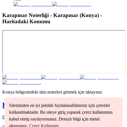
Karapınar Noterliği - Karapınar (Konya)
-
Haritadaki Konumu
Konya
bölgesindeki tüm noterleri görmek için tıklayınız
Konya
Noterleri
Sitemizden en iyi şekilde faydalanabilmeniz için çerezler
kullanılmaktadır. Bu siteye giriş yaparak çerez kullanımını
Ereğli
(
1
)
Selçuklu
(
3
)
kabul etmiş sayılıyorsunuz. Detaylı bilgi için metni
okuyunuz.
Çerez Kullanımı
©
2026
Nöbetçi Noter