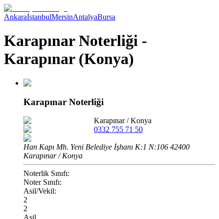
Ankara
İstanbul
Mersin
Antalya
Bursa
Karapınar Noterliği -
Karapınar (Konya)
Karapınar Noterliği
Karapınar
/
Konya
0332 755 71 50
Han Kapı Mh. Yeni Belediye İşhanı K:1 N:106 42400
Karapınar / Konya
Noterlik Sınıfı:
Noter Sınıfı:
Asil/Vekil:
2
2
Asil