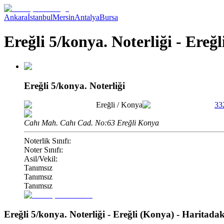
Ankara
İstanbul
Mersin
Antalya
Bursa
Ereğli 5/konya. Noterliği - Ereğ
Ereğli 5/konya. Noterliği
Ereğli
/
Konya
33
Cahı Mah. Cahı Cad. No:63 Ereğli Konya
Noterlik Sınıfı:
Noter Sınıfı:
Asil/Vekil:
Tanımsız
Tanımsız
Tanımsız
Ereğli 5/konya. Noterliği - Ereğli (Konya)
- Haritada