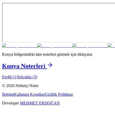
Konya
bölgesindeki tüm noterleri görmek için tıklayınız
Konya
Noterleri
Ereğli
(
1
)
Selçuklu
(
3
)
©
2026
Nöbetçi Noter
İletişim
Kullanım Koşulları
Gizlilik Politikası
Developer
MEHMET ERDOĞAN