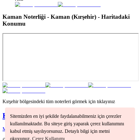
Kaman Noterliği - Kaman (Kırşehir)
- Haritadaki
Konumu
Kırşehir
bölgesindeki tüm noterleri görmek için tıklayınız
Kırşehir
Noterleri
Sitemizden en iyi şekilde faydalanabilmeniz için çerezler
kullanılmaktadır. Bu siteye giriş yaparak çerez kullanımını
Merkez
(
1
)
kabul etmiş sayılıyorsunuz. Detaylı bilgi için metni
okuyunuz.
Çerez Kullanımı
©
2026
Nöbetçi Noter