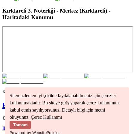
Kırklareli 3. Noterliği - Merkez (Kırklareli)
-
Haritadaki Konumu
Kırklareli
bölgesindeki tüm noterleri görmek için tıklayınız
Sitemizden en iyi şekilde faydalanabilmeniz için çerezler
kullanılmaktadır. Bu siteye giriş yaparak çerez kullanımını
Kırklareli
Noterleri
kabul etmiş sayılıyorsunuz. Detaylı bilgi için metni
okuyunuz.
Çerez Kullanımı
©
2026
Nöbetçi Noter
Tamam
İletişim
Kullanım Koşulları
Gizlilik Politikası
Powered by WebsitePolicies