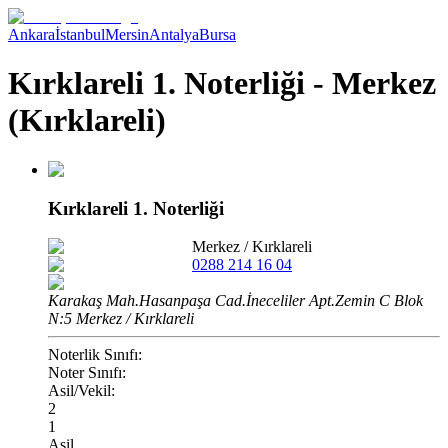
Ankara
İstanbul
Mersin
Antalya
Bursa
Kırklareli 1. Noterliği - Merkez
(Kırklareli)
Kırklareli 1. Noterliği
Merkez
/
Kırklareli
0288 214 16 04
Karakaş Mah.Hasanpaşa Cad.İneceliler Apt.Zemin C Blok
N:5 Merkez / Kırklareli
Noterlik Sınıfı:
Noter Sınıfı:
Asil/Vekil:
2
1
Asil