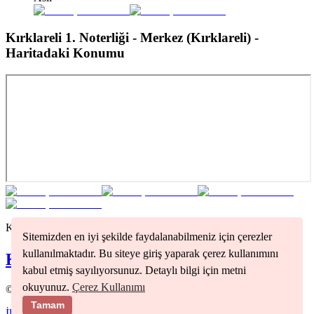
Kırklareli 1. Noterliği - Merkez (Kırklareli)
-
Haritadaki Konumu
Kırklareli
bölgesindeki tüm noterleri görmek için tıklayınız
Sitemizden en iyi şekilde faydalanabilmeniz için çerezler
kullanılmaktadır. Bu siteye giriş yaparak çerez kullanımını
Kırklareli
Noterleri
kabul etmiş sayılıyorsunuz. Detaylı bilgi için metni
okuyunuz.
Çerez Kullanımı
©
2026
Nöbetçi Noter
Tamam
İletişim
Kullanım Koşulları
Gizlilik Politikası