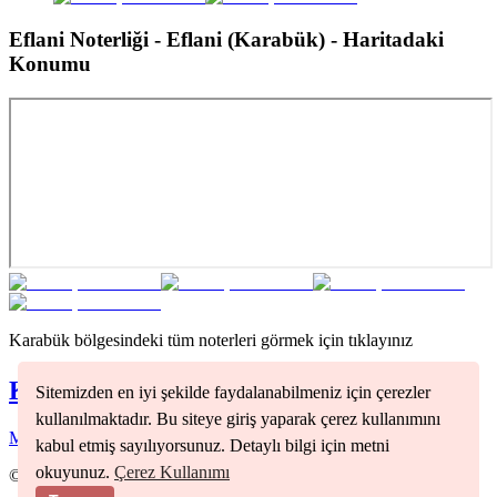
Eflani Noterliği - Eflani (Karabük)
- Haritadaki
Konumu
Karabük
bölgesindeki tüm noterleri görmek için tıklayınız
Karabük
Noterleri
Sitemizden en iyi şekilde faydalanabilmeniz için çerezler
kullanılmaktadır. Bu siteye giriş yaparak çerez kullanımını
Merkez
(
1
)
kabul etmiş sayılıyorsunuz. Detaylı bilgi için metni
okuyunuz.
Çerez Kullanımı
©
2026
Nöbetçi Noter