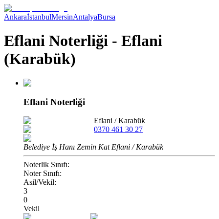
Ankara
İstanbul
Mersin
Antalya
Bursa
Eflani Noterliği - Eflani
(Karabük)
Eflani Noterliği
Eflani
/
Karabük
0370 461 30 27
Belediye İş Hanı Zemin Kat Eflani / Karabük
Noterlik Sınıfı:
Noter Sınıfı:
Asil/Vekil:
3
0
Vekil