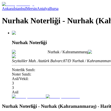
Ankara
İstanbul
Mersin
Antalya
Bursa
Nurhak Noterliği - Nurhak (K
Nurhak Noterliği
Nurhak
/
Kahramanmaraş
Seyitaliler Mah. Atatürk Bulvarı:87/D Nurhak / Kahramanmar
Noterlik Sınıfı:
Noter Sınıfı:
Asil/Vekil:
3
3
Asil
Nurhak Noterliği - Nurhak (Kahramanmaraş)
- Hari