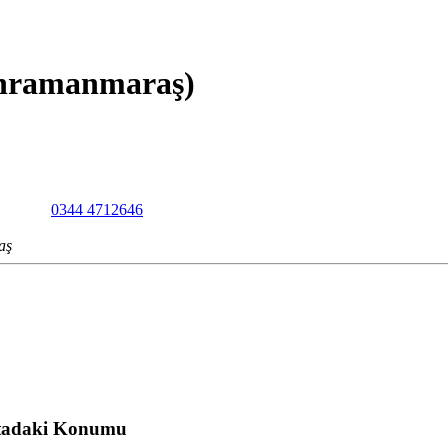
ahramanmaraş)
0344 4712646
aş
tadaki Konumu