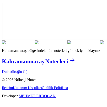
Kahramanmaraş
bölgesindeki tüm noterleri görmek için tıklayınız
Kahramanmaraş
Noterleri
Dulkadiroğlu
(
1
)
©
2026
Nöbetçi Noter
İletişim
Kullanım Koşulları
Gizlilik Politikası
Developer
MEHMET ERDOĞAN