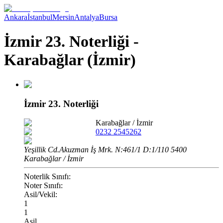
Ankara
İstanbul
Mersin
Antalya
Bursa
İzmir 23. Noterliği -
Karabağlar (İzmir)
İzmir 23. Noterliği
Karabağlar
/
İzmir
0232 2545262
Yeşillik Cd.Akuzman İş Mrk. N:461/1 D:1/110 5400
Karabağlar / İzmir
Noterlik Sınıfı:
Noter Sınıfı:
Asil/Vekil:
1
1
Asil