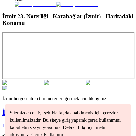
İzmir 23. Noterliği - Karabağlar (İzmir)
- Haritadaki
Konumu
İzmir
bölgesindeki tüm noterleri görmek için tıklayınız
İzmir
Noterleri
Sitemizden en iyi şekilde faydalanabilmeniz için çerezler
kullanılmaktadır. Bu siteye giriş yaparak çerez kullanımını
Bornova
(
1
)
Çiğli
(
1
)
Gaziemir
(
1
)
Konak
(
3
)
kabul etmiş sayılıyorsunuz. Detaylı bilgi için metni
okuyunuz.
Çerez Kullanımı
©
2026
Nöbetçi Noter