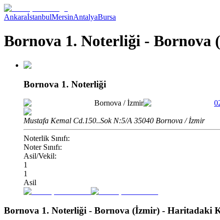
Ankara
İstanbul
Mersin
Antalya
Bursa
Bornova 1. Noterliği - Bornova 
Bornova 1. Noterliği
Bornova
/
İzmir
0
Mustafa Kemal Cd.150..Sok N:5/A 35040 Bornova / İzmir
Noterlik Sınıfı:
Noter Sınıfı:
Asil/Vekil:
1
1
Asil
Bornova 1. Noterliği - Bornova (İzmir)
- Haritadaki