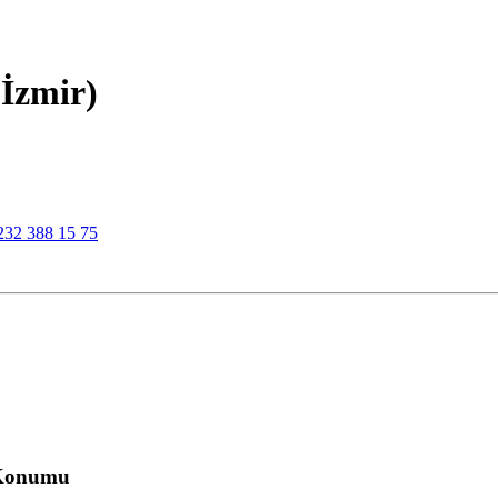
(İzmir)
232 388 15 75
 Konumu