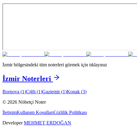
İzmir
bölgesindeki tüm noterleri görmek için tıklayınız
İzmir
Noterleri
Bornova
(
1
)
Çiğli
(
1
)
Gaziemir
(
1
)
Konak
(
3
)
©
2026
Nöbetçi Noter
İletişim
Kullanım Koşulları
Gizlilik Politikası
Developer
MEHMET ERDOĞAN