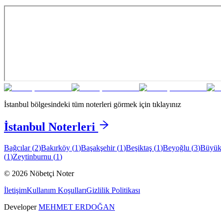
İstanbul
bölgesindeki tüm noterleri görmek için tıklayınız
İstanbul
Noterleri
Bağcılar
(
2
)
Bakırköy
(
1
)
Başakşehir
(
1
)
Beşiktaş
(
1
)
Beyoğlu
(
3
)
Büyük
(
1
)
Zeytinburnu
(
1
)
©
2026
Nöbetçi Noter
İletişim
Kullanım Koşulları
Gizlilik Politikası
Developer
MEHMET ERDOĞAN