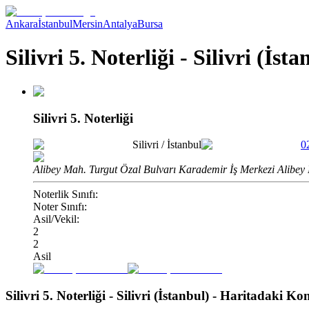
Ankara
İstanbul
Mersin
Antalya
Bursa
Silivri 5. Noterliği - Silivri (İsta
Silivri 5. Noterliği
Silivri
/
İstanbul
0
Alibey Mah. Turgut Özal Bulvarı Karademir İş Merkezi Alibey P.
Noterlik Sınıfı:
Noter Sınıfı:
Asil/Vekil:
2
2
Asil
Silivri 5. Noterliği - Silivri (İstanbul)
- Haritadaki K