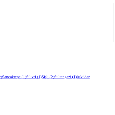
2
)
Sancaktepe
(
1
)
Silivri
(
1
)
Şişli
(
2
)
Sultangazi
(
1
)
üsküdar