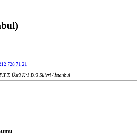
nbul)
212 728 71 21
T.T. Üstü K:1 D:3 Silivri / İstanbul
onumu