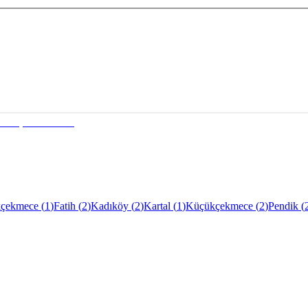
çekmece
(
1
)
Fatih
(
2
)
Kadıköy
(
2
)
Kartal
(
1
)
Küçükçekmece
(
2
)
Pendik
(