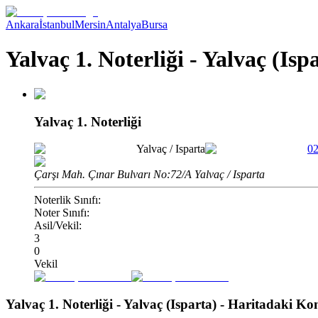
Ankara
İstanbul
Mersin
Antalya
Bursa
Yalvaç 1. Noterliği - Yalvaç (Isp
Yalvaç 1. Noterliği
Yalvaç
/
Isparta
02
Çarşı Mah. Çınar Bulvarı No:72/A Yalvaç / Isparta
Noterlik Sınıfı:
Noter Sınıfı:
Asil/Vekil:
3
0
Vekil
Yalvaç 1. Noterliği - Yalvaç (Isparta)
- Haritadaki K