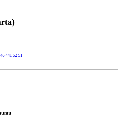
arta)
46 441 52 51
onumu