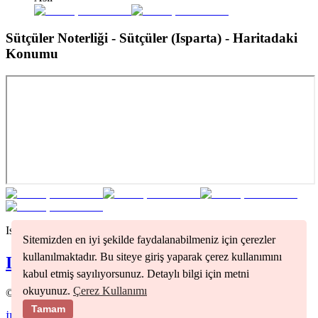
Sütçüler Noterliği - Sütçüler (Isparta)
- Haritadaki
Konumu
Isparta
bölgesindeki tüm noterleri görmek için tıklayınız
Sitemizden en iyi şekilde faydalanabilmeniz için çerezler
kullanılmaktadır. Bu siteye giriş yaparak çerez kullanımını
Isparta
Noterleri
kabul etmiş sayılıyorsunuz. Detaylı bilgi için metni
okuyunuz.
Çerez Kullanımı
©
2026
Nöbetçi Noter
Tamam
İletişim
Kullanım Koşulları
Gizlilik Politikası