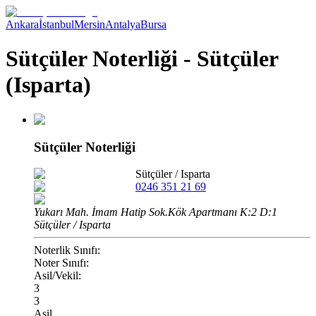
Ankara
İstanbul
Mersin
Antalya
Bursa
Sütçüler Noterliği - Sütçüler
(Isparta)
Sütçüler Noterliği
Sütçüler
/
Isparta
0246 351 21 69
Yukarı Mah. İmam Hatip Sok.Kök Apartmanı K:2 D:1
Sütçüler / Isparta
Noterlik Sınıfı:
Noter Sınıfı:
Asil/Vekil:
3
3
Asil