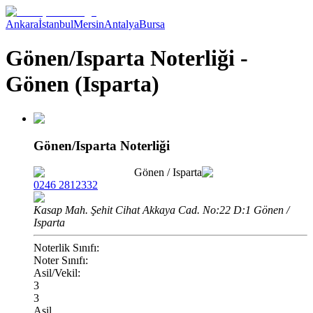
Ankara
İstanbul
Mersin
Antalya
Bursa
Gönen/Isparta Noterliği -
Gönen (Isparta)
Gönen/Isparta Noterliği
Gönen
/
Isparta
0246 2812332
Kasap Mah. Şehit Cihat Akkaya Cad. No:22 D:1 Gönen /
Isparta
Noterlik Sınıfı:
Noter Sınıfı:
Asil/Vekil:
3
3
Asil