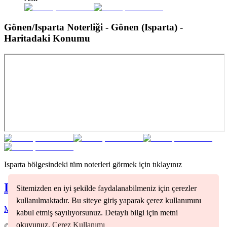
Gönen/Isparta Noterliği - Gönen (Isparta)
-
Haritadaki Konumu
Isparta
bölgesindeki tüm noterleri görmek için tıklayınız
Isparta
Noterleri
Sitemizden en iyi şekilde faydalanabilmeniz için çerezler
kullanılmaktadır. Bu siteye giriş yaparak çerez kullanımını
Merkez
(
1
)
kabul etmiş sayılıyorsunuz. Detaylı bilgi için metni
okuyunuz.
Çerez Kullanımı
©
2026
Nöbetçi Noter