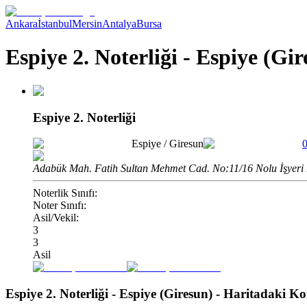
Ankara
İstanbul
Mersin
Antalya
Bursa
Espiye 2. Noterliği - Espiye (Gi
Espiye 2. Noterliği
Espiye
/
Giresun
Adabük Mah. Fatih Sultan Mehmet Cad. No:11/16 Nolu İşyeri B 
Noterlik Sınıfı:
Noter Sınıfı:
Asil/Vekil:
3
3
Asil
Espiye 2. Noterliği - Espiye (Giresun)
- Haritadaki K