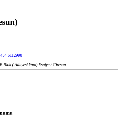
resun)
0454 6112998
Blok ( Adliyesi Yanı) Espiye / Giresun
onumu