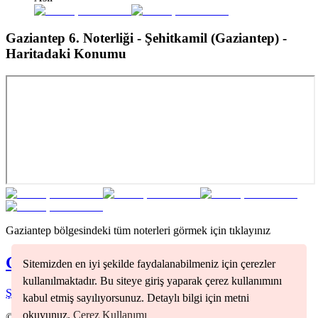
Gaziantep 6. Noterliği - Şehitkamil (Gaziantep)
-
Haritadaki Konumu
Gaziantep
bölgesindeki tüm noterleri görmek için tıklayınız
Gaziantep
Noterleri
Sitemizden en iyi şekilde faydalanabilmeniz için çerezler
kullanılmaktadır. Bu siteye giriş yaparak çerez kullanımını
Şahinbey
(
1
)
Şehitkamil
(
3
)
kabul etmiş sayılıyorsunuz. Detaylı bilgi için metni
okuyunuz.
Çerez Kullanımı
©
2026
Nöbetçi Noter