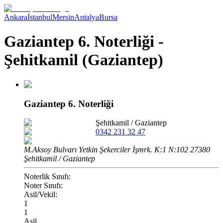
Ankara
İstanbul
Mersin
Antalya
Bursa
Gaziantep 6. Noterliği -
Şehitkamil (Gaziantep)
Gaziantep 6. Noterliği
Şehitkamil
/
Gaziantep
0342 231 32 47
M.Aksoy Bulvarı Yetkin Şekerciler İşmrk. K:1 N:102 27380
Şehitkamil / Gaziantep
Noterlik Sınıfı:
Noter Sınıfı:
Asil/Vekil:
1
1
Asil