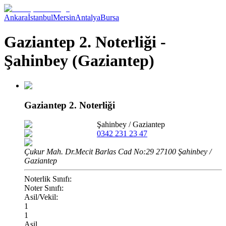
Ankara
İstanbul
Mersin
Antalya
Bursa
Gaziantep 2. Noterliği -
Şahinbey (Gaziantep)
Gaziantep 2. Noterliği
Şahinbey
/
Gaziantep
0342 231 23 47
Çukur Mah. Dr.Mecit Barlas Cad No:29 27100 Şahinbey /
Gaziantep
Noterlik Sınıfı:
Noter Sınıfı:
Asil/Vekil:
1
1
Asil