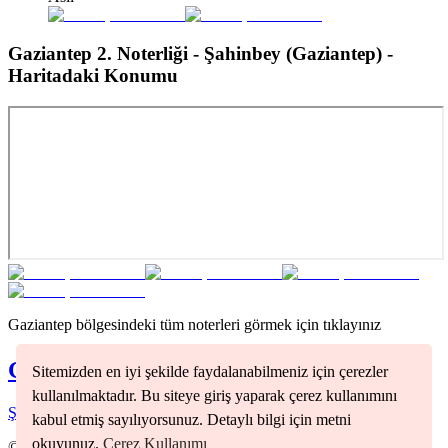
Gaziantep 2. Noterliği - Şahinbey (Gaziantep)
-
Haritadaki Konumu
Gaziantep
bölgesindeki tüm noterleri görmek için tıklayınız
Gaziantep
Noterleri
Sitemizden en iyi şekilde faydalanabilmeniz için çerezler
kullanılmaktadır. Bu siteye giriş yaparak çerez kullanımını
Şahinbey
(
1
)
Şehitkamil
(
3
)
kabul etmiş sayılıyorsunuz. Detaylı bilgi için metni
okuyunuz.
Çerez Kullanımı
©
2026
Nöbetçi Noter