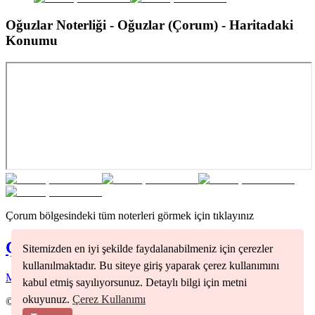
Oğuzlar Noterliği - Oğuzlar (Çorum)
- Haritadaki
Konumu
Çorum
bölgesindeki tüm noterleri görmek için tıklayınız
Çorum
Noterleri
Sitemizden en iyi şekilde faydalanabilmeniz için çerezler
kullanılmaktadır. Bu siteye giriş yaparak çerez kullanımını
Merkez
(
1
)
kabul etmiş sayılıyorsunuz. Detaylı bilgi için metni
okuyunuz.
Çerez Kullanımı
©
2026
Nöbetçi Noter