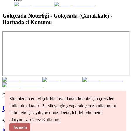
Gökçeada Noterliği - Gökçeada (Çanakkale)
-
Haritadaki Konumu
Çanakkale
bölgesindeki tüm noterleri görmek için tıklayınız
Sitemizden en iyi şekilde faydalanabilmeniz için çerezler
kullanılmaktadır. Bu siteye giriş yaparak çerez kullanımını
Çanakkale
Noterleri
kabul etmiş sayılıyorsunuz. Detaylı bilgi için metni
okuyunuz.
Çerez Kullanımı
©
2026
Nöbetçi Noter
Tamam
İletişim
Kullanım Koşulları
Gizlilik Politikası