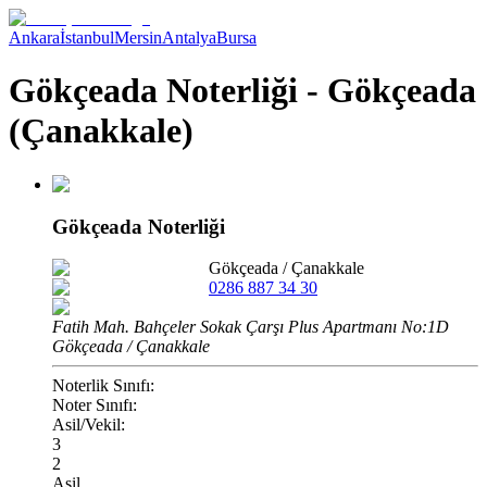
Ankara
İstanbul
Mersin
Antalya
Bursa
Gökçeada Noterliği - Gökçeada
(Çanakkale)
Gökçeada Noterliği
Gökçeada
/
Çanakkale
0286 887 34 30
Fatih Mah. Bahçeler Sokak Çarşı Plus Apartmanı No:1D
Gökçeada / Çanakkale
Noterlik Sınıfı:
Noter Sınıfı:
Asil/Vekil:
3
2
Asil