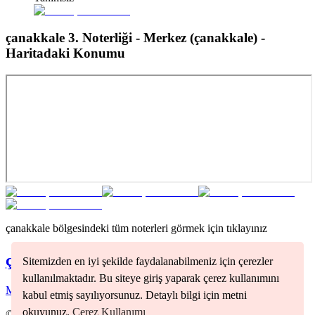
çanakkale 3. Noterliği - Merkez (çanakkale)
-
Haritadaki Konumu
çanakkale
bölgesindeki tüm noterleri görmek için tıklayınız
çanakkale
Noterleri
Sitemizden en iyi şekilde faydalanabilmeniz için çerezler
kullanılmaktadır. Bu siteye giriş yaparak çerez kullanımını
Merkez
(
1
)
kabul etmiş sayılıyorsunuz. Detaylı bilgi için metni
okuyunuz.
Çerez Kullanımı
©
2026
Nöbetçi Noter