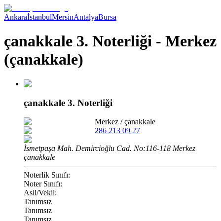
Ankara
İstanbul
Mersin
Antalya
Bursa
çanakkale 3. Noterliği - Merkez
(çanakkale)
çanakkale 3. Noterliği
Merkez
/
çanakkale
286 213 09 27
İsmetpaşa Mah. Demircioğlu Cad. No:116-118 Merkez
çanakkale
Noterlik Sınıfı:
Noter Sınıfı:
Asil/Vekil:
Tanımsız
Tanımsız
Tanımsız