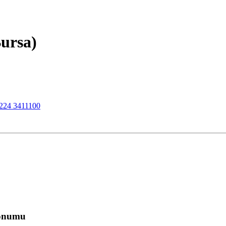
Bursa)
224 3411100
Konumu