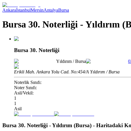
Ankara
İstanbul
Mersin
Antalya
Bursa
Bursa 30. Noterliği - Yıldırım (
Bursa 30. Noterliği
Yıldırım
/
Bursa
0
Erikli Mah. Ankara Yolu Cad. No:454/A Yıldırım / Bursa
Noterlik Sınıfı:
Noter Sınıfı:
Asil/Vekil:
1
1
Asil
Bursa 30. Noterliği - Yıldırım (Bursa)
- Haritadaki 