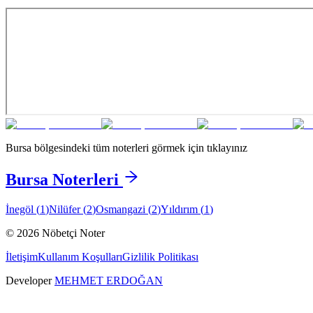
Bursa
bölgesindeki tüm noterleri görmek için tıklayınız
Bursa
Noterleri
İnegöl
(
1
)
Nilüfer
(
2
)
Osmangazi
(
2
)
Yıldırım
(
1
)
©
2026
Nöbetçi Noter
İletişim
Kullanım Koşulları
Gizlilik Politikası
Developer
MEHMET ERDOĞAN