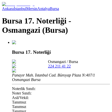
Ankara
İstanbul
Mersin
Antalya
Bursa
Bursa 17. Noterliği -
Osmangazi (Bursa)
Bursa 17. Noterliği
Osmangazi
/
Bursa
224 211 41 22
Panayır Mah. İstanbul Cad. Büroyap Plaza N:407/1
Osmangazi Bursa
Noterlik Sınıfı:
Noter Sınıfı:
Asil/Vekil:
Tanımsız
Tanımsız
Tanımsız