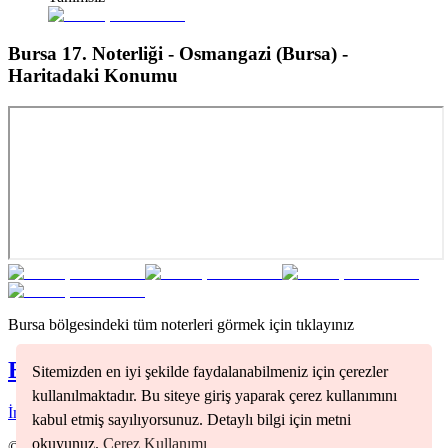
Bursa 17. Noterliği - Osmangazi (Bursa)
-
Haritadaki Konumu
Bursa
bölgesindeki tüm noterleri görmek için tıklayınız
Bursa
Noterleri
Sitemizden en iyi şekilde faydalanabilmeniz için çerezler
kullanılmaktadır. Bu siteye giriş yaparak çerez kullanımını
İnegöl
(
1
)
Nilüfer
(
2
)
Osmangazi
(
2
)
Yıldırım
(
1
)
kabul etmiş sayılıyorsunuz. Detaylı bilgi için metni
okuyunuz.
Çerez Kullanımı
©
2026
Nöbetçi Noter