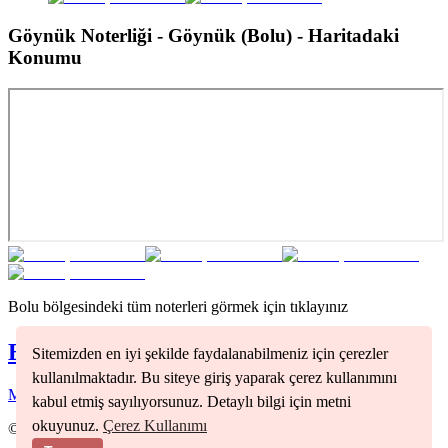
Göynük Noterliği - Göynük (Bolu)
- Haritadaki
Konumu
Bolu
bölgesindeki tüm noterleri görmek için tıklayınız
Bolu
Noterleri
Sitemizden en iyi şekilde faydalanabilmeniz için çerezler
kullanılmaktadır. Bu siteye giriş yaparak çerez kullanımını
Merkez
(
1
)
kabul etmiş sayılıyorsunuz. Detaylı bilgi için metni
okuyunuz.
Çerez Kullanımı
©
2026
Nöbetçi Noter