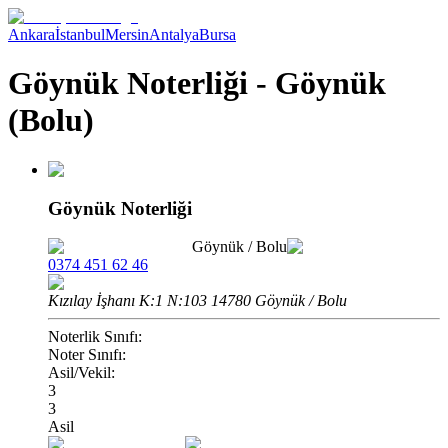
Ankara
İstanbul
Mersin
Antalya
Bursa
Göynük Noterliği - Göynük
(Bolu)
Göynük Noterliği
Göynük
/
Bolu
0374 451 62 46
Kızılay İşhanı K:1 N:103 14780 Göynük / Bolu
Noterlik Sınıfı:
Noter Sınıfı:
Asil/Vekil:
3
3
Asil